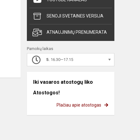
SENOJI SVETAINĖS VERSIJA
ATNAUJINIMŲ PRENUMERATA
Pamokų laikas
5.
16.30—17.15
Iki vasaros atostogų liko
Atostogos!
Plačiau apie atostogas