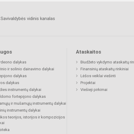
Savivaldybės vidinis kanalas
augos
Ataskaitos
rdeono dalykas
Biudžeto vykdymo ataskaitų rin
inio ir solinio dainavimo dalykai
Finansinių ataskaitų rinkiniai
epijono dalykas
Lėšos veiklai viešinti
ros dalykas
Projektai
dies instrumentų dalykai
Viešieji pirkimai
ldomo fortepijono dalykas
amųjų ir mušamųjų instrumentų dalykai
inių instrumentų dalykai
kos teorijos, istorijos ir kompozicijos
kai
ioteka