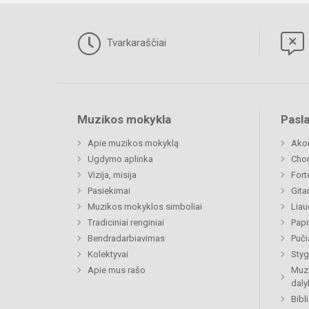
Tvarkaraščiai
Muzikos mokykla
Pasl
Apie muzikos mokyklą
Ako
Ugdymo aplinka
Chor
Vizija, misija
Fort
Pasiekimai
Gita
Muzikos mokyklos simboliai
Liau
Tradiciniai renginiai
Papi
Bendradarbiavimas
Puči
Kolektyvai
Styg
Apie mus rašo
Muzi
daly
Bibl