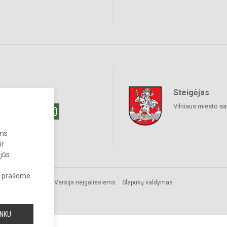
Steigėjas
raukime
Vilniaus miesto sa
ums
ir
 jūs
s, prašome
os.
Versija neįgaliesiems
Slapukų valdymas
INKU