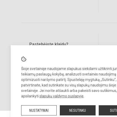
Pastebėjote klaidų?
Bend
Turite pasiūlymų?
RAŠYKITE
Šioje svetainėje naudojame slapukus siekdami užtikrinti j
teikiamų paslaugų kokybę, analizuoti svetainės naudojimą 
optimizuoti naršymo patirtį. Spustelėję mygtuką „Sutinku“,
patvirtinate, kad sutinkate su visų slapukų naudojimu šioje
svetainėje. Jei norite atšaukti arba pakeisti savo sutikimu
© 2025. Vilniaus Karoliniškių muzikos mokykla. Visos teisės saugom
apsilankyti
slapukų valdymo puslapyje
.
Kopijuoti turinį be raštiško įstaigos administracijos sutikimo griežtai
draudžiama.
NUSTATYMAI
NESUTINKU
SUT