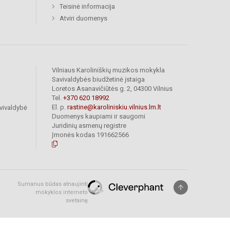
Teisinė informacija
Atviri duomenys
Vilniaus Karoliniškių muzikos mokykla
Savivaldybės biudžetinė įstaiga
Loretos Asanavičiūtės g. 2, 04300 Vilnius
Tel.
+370 620 18992
El. p.
rastine@karoliniskiu.vilnius.lm.lt
vivaldybė
Duomenys kaupiami ir saugomi
Juridinių asmenų registre
Įmonės kodas 191662566
Sumanus būdas atnaujinti
mokyklos interneto
svetainę