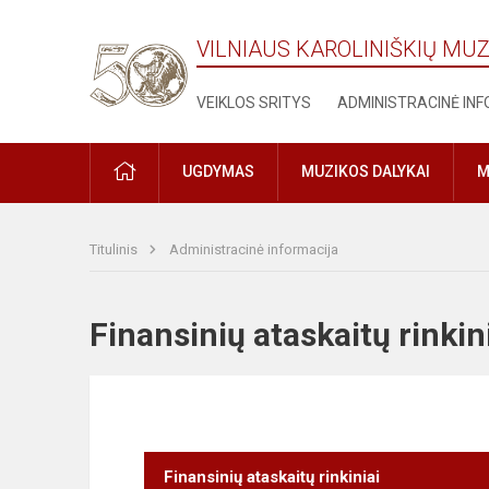
VILNIAUS KAROLINIŠKIŲ MU
VEIKLOS SRITYS
ADMINISTRACINĖ IN
PRADŽIA
UGDYMAS
MUZIKOS DALYKAI
M
Titulinis
Administracinė informacija
Finansinių ataskaitų rink
Finansinių ataskaitų rinkiniai