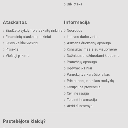
Biblioteka
Ataskaitos
Informacija
Biudžeto vykdymo ataskaitų rinkiniai
Nuorodos
Finansinių ataskaitų rinkiniai
Laisvos darbo vietos
Lėšos veiklai viešinti
Asmens duomenų apsauga
Projektai
Konsultavimasis su visuomene
Viešieji pirkimai
Dažniausiai užduodami klausimai
Pranešėjų apsauga
Ugdymo įkainiai
Pamokų tvarkaraščio laikas
Priėmimas į muzikos mokyklą
Korupcijos prevencija
Civilinė sauga
Teisinė informacija
Atviri duomenys
Pastebėjote klaidų?