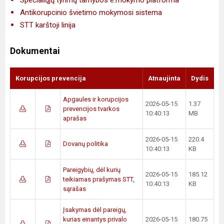
Specialiųjų tyrimų tarnybos e.mokymo platforma
Antikorupcinio švietimo mokymosi sistema
STT karštoji linija
Dokumentai
Korupcijos prevencija
Atnaujinta
Dydis
Apgaules ir korupcijos
2026-05-15
1.37
prevencijos tvarkos
10:40:13
MB
aprašas
2026-05-15
220.4
Dovanų politika
10:40:13
KB
Pareigybių, dėl kurių
2026-05-15
185.12
teikiamas prašymas STT,
10:40:13
KB
sąrašas
Įsakymas dėl pareigų,
kurias einantys privalo
2026-05-15
180.75