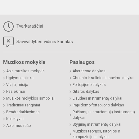
Tvarkaraščiai
Savivaldybės vidinis kanalas
Muzikos mokykla
Paslaugos
Apie muzikos mokyklą
Akordeono dalykas
Ugdymo aplinka
Chorinio ir solinio dainavimo dalykai
Vizija, misija
Fortepijono dalykas
Pasiekimai
Gitaros dalykas
Muzikos mokyklos simboliai
Liaudies instrumentų dalykai
Tradiciniai renginiai
Papildomo fortepijono dalykas
Bendradarbiavimas
Pučiamųjų ir mušamųjų instrumentų
dalykai
Kolektyvai
Styginių instrumentų dalykai
Apie mus rašo
Muzikos teorijos, istorijos ir
kompozicijos dalykai