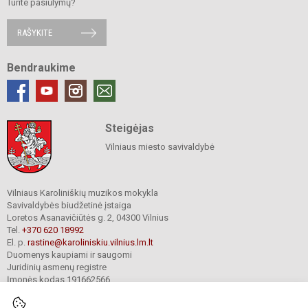
Turite pasiūlymų?
RAŠYKITE
Bendraukime
Steigėjas
Vilniaus miesto savivaldybė
Vilniaus Karoliniškių muzikos mokykla
Savivaldybės biudžetinė įstaiga
Loretos Asanavičiūtės g. 2, 04300 Vilnius
Tel.
+370 620 18992
El. p.
rastine@karoliniskiu.vilnius.lm.lt
Duomenys kaupiami ir saugomi
Juridinių asmenų registre
Įmonės kodas 191662566