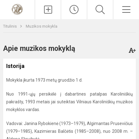
Paieška
Men
Titulinis
Muzikos mokykla
Apie muzikos mokyklą
Istorija
Mokykla įkurta 1973 metų gruodžio 1 d.
Nuo 1991-ųjų persikėlė į dabartines patalpas Karoliniškių
pakrašty, 1993 metais jai suteiktas Vilniaus Karoliniškių muzikos
mokyklos vardas.
Vadovai: Janina Rybokienė (1973–1979), Algimantas Prusevičius
(1979–1985), Kazimieras Balčėtis (1985–2008), nuo 2008 m. –