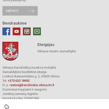
Turite pasiūlymų?
RAŠYKITE
Bendraukime
Steigėjas
Vilniaus miesto savivaldybė
Vilniaus Karoliniškių muzikos mokykla
Savivaldybės biudžetinė įstaiga
Loretos Asanavičiūtės g. 2, 04300 Vilnius
Tel.
+370 620 18992
El. p.
rastine@karoliniskiu.vilnius.lm.lt
Duomenys kaupiami ir saugomi
Juridinių asmenų registre
Įmonės kodas 191662566