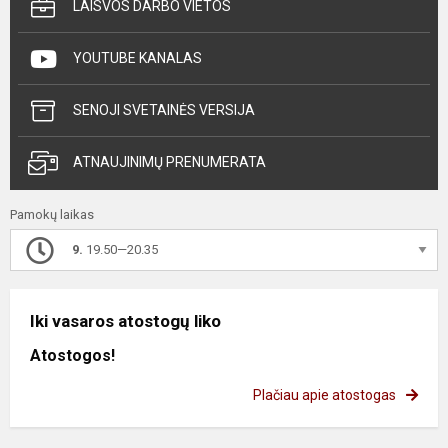
LAISVOS DARBO VIETOS
YOUTUBE KANALAS
SENOJI SVETAINĖS VERSIJA
ATNAUJINIMŲ PRENUMERATA
Pamokų laikas
9.
19.50—20.35
Iki vasaros atostogų liko
Atostogos!
Plačiau apie atostogas