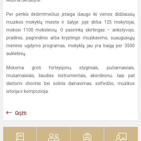
Aldona Skruibytė.
Per penkis dešimtmečius įstaiga išaugo iki vienos didžiausių
muzikos mokyklų mieste ir šalyje: joje dirba 125 mokytojai,
mokosi 1100 moksleivių. O pasirinkę skirtingas – ankstyvojo,
pradinio, pagrindinio arba kryptingo muzikavimo, suaugusiųjų
meninio ugdymo programas, mokyklą jau yra baigę per 3500
auklėtinių.
Mokoma groti fortepijonu, styginiais, pučiamaisiais,
mušamaisiais, liaudies instrumentais, akordeonu, taip pat
dėstomi chorinis bei solinis dainavimas, solfedžio, muzikos
istorija ir kompozicija.
Grįžti