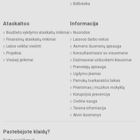
Biblioteka
Ataskaitos
Informacija
Biudžeto vykdymo ataskaitų rinkiniai
Nuorodos
Finansinių ataskaitų rinkiniai
Laisvos darbo vietos
Lėšos veiklai viešinti
Asmens duomenų apsauga
Projektai
Konsultavimasis su visuomene
Viešieji pirkimai
Dažniausiai užduodami klausimai
Pranešėjų apsauga
Ugdymo įkainiai
Pamokų tvarkaraščio laikas
Priėmimas į muzikos mokyklą
Korupcijos prevencija
Civilinė sauga
Teisinė informacija
Atviri duomenys
Pastebėjote klaidų?