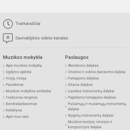
Tvarkaraščiai
Savivaldybės vidinis kanalas
Muzikos mokykla
Paslaugos
Apie muzikos mokyklą
Akordeono dalykas
Ugdymo aplinka
Chorinio ir solinio dainavimo dalykai
Vizija, misija
Fortepijono dalykas
Pasiekimai
Gitaros dalykas
Muzikos mokyklos simboliai
Liaudies instrumentų dalykai
Tradiciniai renginiai
Papildomo fortepijono dalykas
Bendradarbiavimas
Pučiamųjų ir mušamųjų instrumentų
dalykai
Kolektyvai
Styginių instrumentų dalykai
Apie mus rašo
Muzikos teorijos, istorijos ir
kompozicijos dalykai