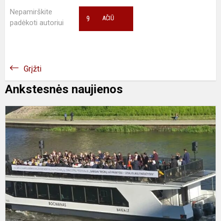
Nepamirškite
9
AČIŪ
padėkoti autoriui
Grįžti
Ankstesnės naujienos
V
p
i
o
f