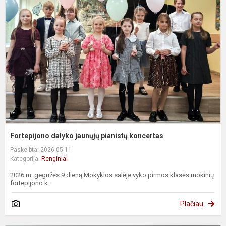
j
p
k
Fortepijono dalyko jaunųjų pianistų koncertas
Paskelbta: 2026-05-11
Kategorija:
Renginiai
2026 m. gegužės 9 dieną Mokyklos salėje vyko pirmos klasės mokinių
fortepijono k...
Plačiau