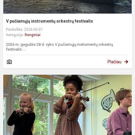
V pučiamųjų instrumentų orkestrų festivalis
Paskelbta: 2026-06-01
Kategorija:
Renginiai
2026 m. gegužės 28 d. vyko V pučiamųjų instrumentų orkestrų
festivalis ...
Plačiau
R
a
m
u
m