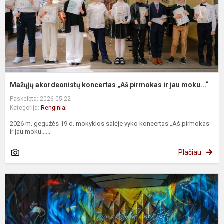
j
m
Mažųjų akordeonistų koncertas „Aš pirmokas ir jau moku...“
Paskelbta: 2026-05-22
Kategorija:
Renginiai
2026 m. gegužės 19 d. mokyklos salėje vyko koncertas „Aš pirmokas
ir jau moku......
Plačiau
K
,
s
v