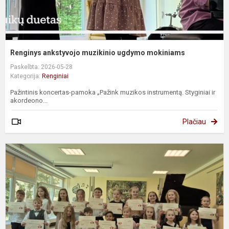
Renginys ankstyvojo muzikinio ugdymo mokiniams
Paskelbta: 2026-05-28
Kategorija:
Renginiai
Pažintinis koncertas-pamoka „Pažink muzikos instrumentą. Styginiai ir
akordeono...
Plačiau
P
f
d
p
k