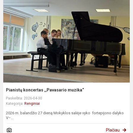
P
k
,
m
Pianistų koncertas ,,Pavasario muzika“
Paskelbta: 2026-04-30
Kategorija:
Renginiai
2026 m. balandžio 27 dieną Mokyklos salėje vyko fortepijono dalyko
V–...
Plačiau