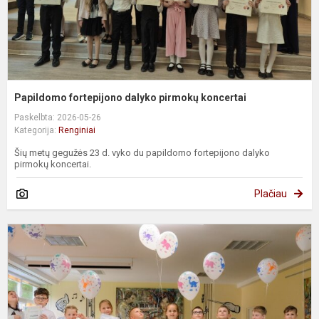
Papildomo fortepijono dalyko pirmokų koncertai
Paskelbta: 2026-05-26
Kategorija:
Renginiai
Šių metų gegužės 23 d. vyko du papildomo fortepijono dalyko
pirmokų koncertai.
Plačiau
M
a
k
„
p
ir