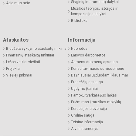
Styginių instrumentų dalykai
Apie mus rašo
Muzikos teorijos, istorijos ir
kompozicijos dalykai
Biblioteka
Ataskaitos
Informacija
Biudžeto vykdymo ataskaitų rinkiniai
Nuorodos
Finansinių ataskaitų rinkiniai
Laisvos darbo vietos
Lėšos veiklai viešinti
Asmens duomenų apsauga
Projektai
Konsultavimasis su visuomene
Viešieji pirkimai
Dažniausiai užduodami klausimai
Pranešėjų apsauga
Ugdymo įkainiai
Pamokų tvarkaraščio laikas
Priėmimas į muzikos mokyklą
Korupcijos prevencija
Civilinė sauga
Teisinė informacija
Atviri duomenys