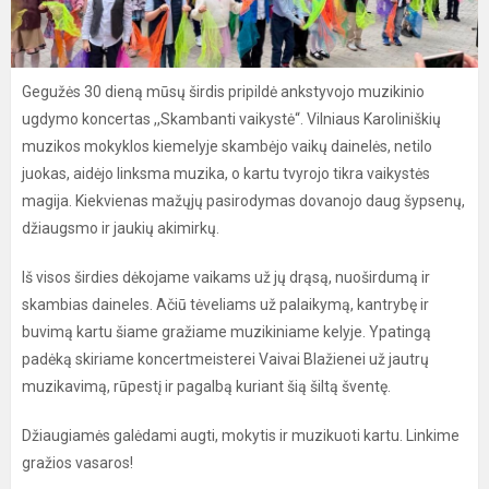
Gegužės 30 dieną mūsų širdis pripildė ankstyvojo muzikinio
ugdymo koncertas ,,Skambanti vaikystė“. Vilniaus Karoliniškių
muzikos mokyklos kiemelyje skambėjo vaikų dainelės, netilo
juokas, aidėjo linksma muzika, o kartu tvyrojo tikra vaikystės
magija. Kiekvienas mažųjų pasirodymas dovanojo daug šypsenų,
džiaugsmo ir jaukių akimirkų.
Iš visos širdies dėkojame vaikams už jų drąsą, nuoširdumą ir
skambias daineles. Ačiū tėveliams už palaikymą, kantrybę ir
buvimą kartu šiame gražiame muzikiniame kelyje. Ypatingą
padėką skiriame koncertmeisterei Vaivai Blažienei už jautrų
muzikavimą, rūpestį ir pagalbą kuriant šią šiltą šventę.
Džiaugiamės galėdami augti, mokytis ir muzikuoti kartu. Linkime
gražios vasaros!