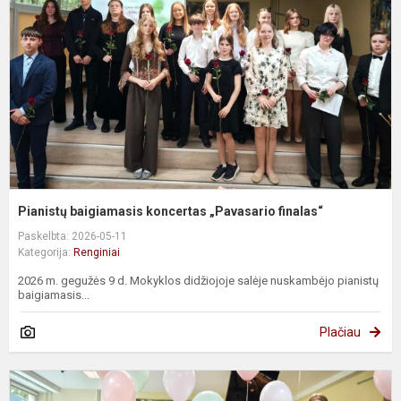
„
f
Pianistų baigiamasis koncertas „Pavasario finalas“
Paskelbta: 2026-05-11
Kategorija:
Renginiai
2026 m. gegužės 9 d. Mokyklos didžiojoje salėje nuskambėjo pianistų
baigiamasis...
Plačiau
F
d