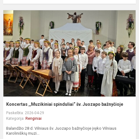
K
,
s
š
J
b
Koncertas ,,Muzikiniai spinduliai“ šv. Juozapo bažnyčioje
Paskelbta: 2026-04-29
Kategorija:
Renginiai
Balandžio 28 d. Vilniaus šv. Juozapo bažnyčioje įvyko Vilniaus
Karoliniškių muzi...