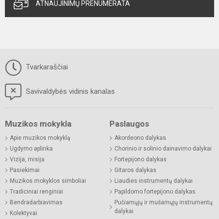
ATNAUJINIMŲ PRENUMERATA
Tvarkaraščiai
Savivaldybės vidinis kanalas
Muzikos mokykla
Paslaugos
Apie muzikos mokyklą
Akordeono dalykas
Ugdymo aplinka
Chorinio ir solinio dainavimo dalykai
Vizija, misija
Fortepijono dalykas
Pasiekimai
Gitaros dalykas
Muzikos mokyklos simboliai
Liaudies instrumentų dalykai
Tradiciniai renginiai
Papildomo fortepijono dalykas
Bendradarbiavimas
Pučiamųjų ir mušamųjų instrumentų
dalykai
Kolektyvai