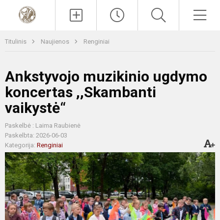
Paieška
Men
Titulinis
Naujienos
Renginiai
Ankstyvojo muzikinio ugdymo
koncertas ,,Skambanti
vaikystė“
Paskelbė : Laima Raubienė
Paskelbta: 2026-06-03
Kategorija:
Renginiai