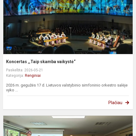
Koncertas ,,Taip skamba vaikystė“
Paskelbta: 2026-05-21
Kategorija:
Renginiai
2026 m. gegužės 17 d. Lietuvos valstybinio simfoninio orkestro salėje
vyko ...
Plačiau
P
b
k