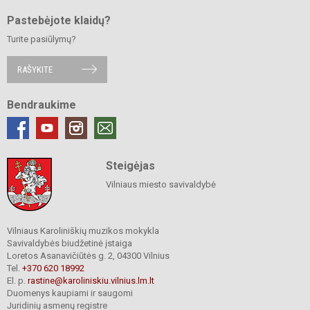
Pastebėjote klaidų?
Turite pasiūlymų?
RAŠYKITE
Bendraukime
Steigėjas
Vilniaus miesto savivaldybė
Vilniaus Karoliniškių muzikos mokykla
Savivaldybės biudžetinė įstaiga
Loretos Asanavičiūtės g. 2, 04300 Vilnius
Tel.
+370 620 18992
El. p.
rastine@karoliniskiu.vilnius.lm.lt
Duomenys kaupiami ir saugomi
Juridinių asmenų registre