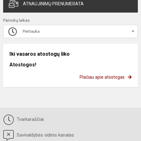
ATNAUJINIMŲ PRENUMERATA
Pamokų laikas
Pertrauka
Iki vasaros atostogų liko
Atostogos!
Plačiau apie atostogas
Tvarkaraščiai
Savivaldybės vidinis kanalas