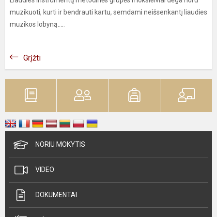
Liaudies instrumentų metodinės grupės moksleiviai dega noru
muzikuoti, kurti ir bendrauti kartu, semdami neišsenkantį liaudies
muzikos lobyną..…
Grįžti
NORIU MOKYTIS
VIDEO
DOKUMENTAI