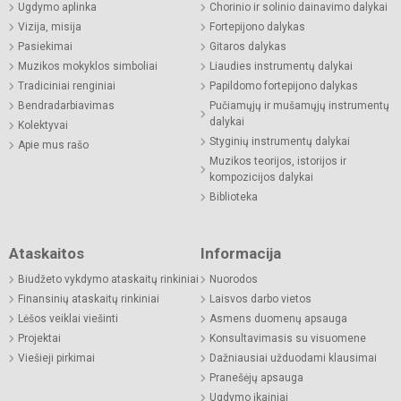
Ugdymo aplinka
Chorinio ir solinio dainavimo dalykai
Vizija, misija
Fortepijono dalykas
Pasiekimai
Gitaros dalykas
Muzikos mokyklos simboliai
Liaudies instrumentų dalykai
Tradiciniai renginiai
Papildomo fortepijono dalykas
Bendradarbiavimas
Pučiamųjų ir mušamųjų instrumentų
dalykai
Kolektyvai
Styginių instrumentų dalykai
Apie mus rašo
Muzikos teorijos, istorijos ir
kompozicijos dalykai
Biblioteka
Ataskaitos
Informacija
Biudžeto vykdymo ataskaitų rinkiniai
Nuorodos
Finansinių ataskaitų rinkiniai
Laisvos darbo vietos
Lėšos veiklai viešinti
Asmens duomenų apsauga
Projektai
Konsultavimasis su visuomene
Viešieji pirkimai
Dažniausiai užduodami klausimai
Pranešėjų apsauga
Ugdymo įkainiai