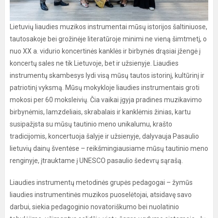
Lietuvių liaudies muzikos instrumentai mūsų istorijos šaltiniuose,
tautosakoje bei grožinėje literatūroje minimi ne vieną šimtmetį, o
nuo XX a. vidurio koncertinės kanklės ir birbynės drąsiai įžengė į
koncertų sales ne tik Lietuvoje, bet ir užsienyje. Liaudies
instrumentų skambesys lydi visą mūsų tautos istorinį, kultūrinį ir
patriotinį vyksmą. Mūsų mokykloje liaudies instrumentais groti
mokosi per 60 moksleivių. Čia vaikai įgyja pradines muzikavimo
birbynėmis, lamzdeliais, skrabalais ir kanklėmis žinias, kartu
susipažįsta su mūsų tautinio meno unikalumu, krašto
tradicijomis, koncertuoja šalyje ir užsienyje, dalyvauja Pasaulio
lietuvių dainų šventėse – reikšmingiausiame mūsų tautinio meno
renginyje, įtrauktame į UNESCO pasaulio šedevrų sąrašą.
Liaudies instrumentų metodinės grupės pedagogai – žymūs
liaudies instrumentinės muzikos puoselėtojai, atsidavę savo
darbui, siekia pedagoginio novatoriškumo bei nuolatinio