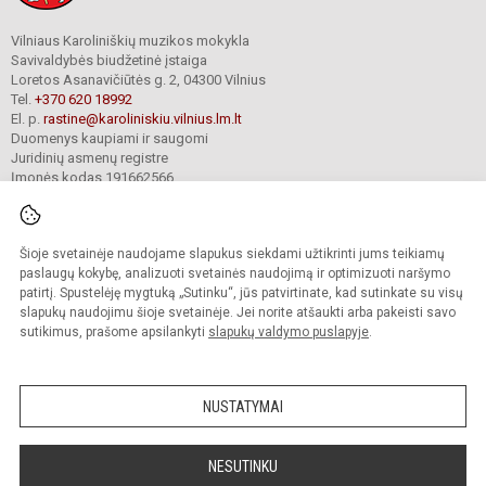
Vilniaus Karoliniškių muzikos mokykla
Savivaldybės biudžetinė įstaiga
Loretos Asanavičiūtės g. 2, 04300 Vilnius
Tel.
+370 620 18992
El. p.
rastine@karoliniskiu.vilnius.lm.lt
Duomenys kaupiami ir saugomi
Juridinių asmenų registre
Įmonės kodas 191662566
Šioje svetainėje naudojame slapukus siekdami užtikrinti jums teikiamų
© 2025. Vilniaus Karoliniškių muzikos mokykla. Visos teisės saugomos.
Kopijuoti turinį be raštiško įstaigos administracijos sutikimo griežtai draudžiama.
paslaugų kokybę, analizuoti svetainės naudojimą ir optimizuoti naršymo
patirtį. Spustelėję mygtuką „Sutinku“, jūs patvirtinate, kad sutinkate su visų
Versija neįgaliesiems
Slapukų valdymas
slapukų naudojimu šioje svetainėje. Jei norite atšaukti arba pakeisti savo
sutikimus, prašome apsilankyti
slapukų valdymo puslapyje
.
Sumanus būdas atnaujinti
mokyklos interneto
svetainę
NUSTATYMAI
NESUTINKU