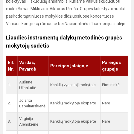
kolektyvas – skudučių ansamblis, kuriame vaikus skudučiuoti
moko Simas Miklovis ir Viktoras Rimša. Grupės kolektyvai nuolat
pasirodo tęstiniuose mokyklos didžiuosiuose koncertuose
Vilniaus kongresų rūmuose bei Nacionalinės filharmonijos salėje.
Liaudies instrumentų dalykų metodinės grupės
mokytojų sudėtis
Eil.
Vardas,
Pareigos
Pareigos įstaigoje
Nr.
Pavardė
grupėje
Aušrinė
1.
Kanklių vyesnioji mokytoja
Pirmininkė
Ulinskaitė
Jolanta
2.
Kanklių mokytoja ekspertė
Narė
Babaliauskienė
Virginija
3.
Kanklių mokytoja ekspertė
Narė
Alenskienė