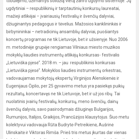
tobulėjimo, užimantys solidžią vietą žanro ugdymo sistemoje. Jų
ugdytiniai – respublikinių ir tarptautinių konkursų laureatai,
mažieji atlikėjai – įvairiausių festivalių ir švenčių dalyviai,
džiuginantys pedagogus ir tėvelius. Mažosios kanklininkės ir
birbynininkai – netradicinių ansamblių dalyviai, puošiantys
koncertų programas ne tik Lietuvoje, bet ir užsienyje. Nuo 2006
m. metodinėje grupėje rengiamas Vilniaus miesto muzikos
mokyklų liaudies instrumentų atlikėjų konkursas- festivalis
„Lietuviška pjesė“. 2018 m. – jau respublikinis konkursas
„Lietuviška pjesė“. Mokyklos liaudies instrumentų orkestras,
vadovaujamas mokytojų ekspertų Virginijos Alenskienės ir
Eugenijaus Čiplio, per 25 gyvavimo metus yra pasiekęs puikių
rezultatų, koncertavęs ne tik Lietuvoje, bet ir už jos ribų. Tai
nuolatinis įvairių festivalių, konkursų, meno švenčių, dainų
švenčių dalyvis, savo pasirodymais džiuginęs Bulgarijos,
Rumunijos, Italijos, Graikijos, Prancūzijos klausytojus. Šiuo metu
kolektyvui vadovauja Rūta Budrytė-Petreikienė, Aušrinė
Ulinskaitė ir Viktoras Rimša. Prieš tris metus įkurtas dar vienas