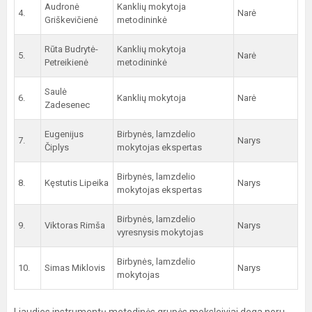
Audronė
Kanklių mokytoja
4.
Narė
Griškevičienė
metodininkė
Rūta Budrytė-
Kanklių mokytoja
5.
Narė
Petreikienė
metodininkė
Saulė
6.
Kanklių mokytoja
Narė
Zadesenec
Eugenijus
Birbynės, lamzdelio
7.
Narys
Čiplys
mokytojas ekspertas
Birbynės, lamzdelio
8.
Kęstutis Lipeika
Narys
mokytojas ekspertas
Birbynės, lamzdelio
9.
Viktoras Rimša
Narys
vyresnysis mokytojas
Birbynės, lamzdelio
10.
Simas Miklovis
Narys
mokytojas