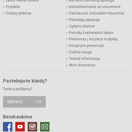
Lėšos veiklai viešinti
Asmens duomenų apsauga
Projektai
Konsultavimasis su visuomene
Viešieji pirkimai
Dažniausiai užduodami klausimai
Pranešėjų apsauga
Ugdymo įkainiai
Pamokų tvarkaraščio laikas
Priėmimas į muzikos mokyklą
Korupcijos prevencija
Civilinė sauga
Teisinė informacija
Atviri duomenys
Pastebėjote klaidų?
Turite pasiūlymų?
RAŠYKITE
Bendraukime