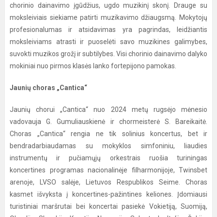
chorinio dainavimo įgūdžius, ugdo muzikinį skonį. Drauge su
moksleiviais siekiame patirti muzikavimo džiaugsmą. Mokytojų
profesionalumas ir atsidavimas yra pagrindas, leidžiantis
moksleiviams atrasti ir puoselėti savo muzikines galimybes,
suvokti muzikos grožį ir subtilybes. Visi chorinio dainavimo dalyko
mokiniai nuo pirmos klasės lanko fortepijono pamokas.
Jaunių choras „Cantica“
Jaunių chorui „Cantica“ nuo 2024 metų rugsėjo mėnesio
vadovauja G. Gumuliauskienė ir chormeisterė S. Bareikaitė.
Choras „Cantica“ rengia ne tik solinius koncertus, bet ir
bendradarbiaudamas su mokyklos simfoniniu, liaudies
instrumentų ir pučiamųjų orkestrais ruošia turiningas
koncertines programas nacionalinėje filharmonijoje, Twinsbet
arenoje, LVSO salėje, Lietuvos Respublikos Seime. Choras
kasmet išvyksta į koncertines-pažintines keliones. Įdomiausi
turistiniai maršrutai bei koncertai pasiekė Vokietiją, Suomiją,