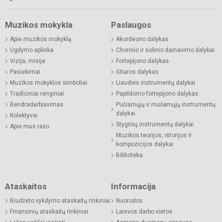
Muzikos mokykla
Paslaugos
Apie muzikos mokyklą
Akordeono dalykas
Ugdymo aplinka
Chorinio ir solinio dainavimo dalykai
Vizija, misija
Fortepijono dalykas
Pasiekimai
Gitaros dalykas
Muzikos mokyklos simboliai
Liaudies instrumentų dalykai
Tradiciniai renginiai
Papildomo fortepijono dalykas
Bendradarbiavimas
Pučiamųjų ir mušamųjų instrumentų
dalykai
Kolektyvai
Styginių instrumentų dalykai
Apie mus rašo
Muzikos teorijos, istorijos ir
kompozicijos dalykai
Biblioteka
Ataskaitos
Informacija
Biudžeto vykdymo ataskaitų rinkiniai
Nuorodos
Finansinių ataskaitų rinkiniai
Laisvos darbo vietos