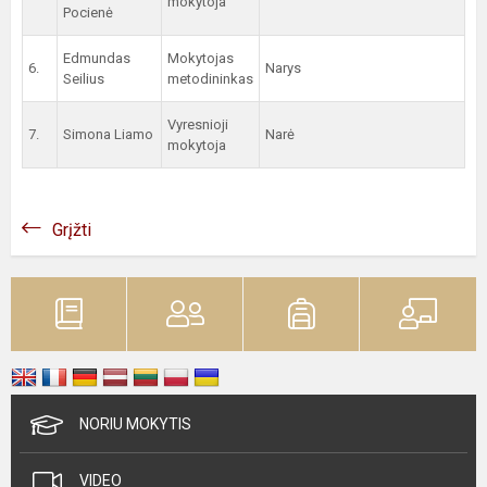
mokytoja
Pocienė
Edmundas
Mokytojas
6.
Narys
Seilius
metodininkas
Vyresnioji
7.
Simona Liamo
Narė
mokytoja
Grįžti
NORIU MOKYTIS
VIDEO