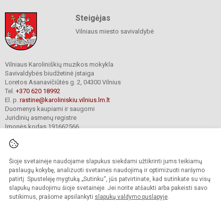
Steigėjas
Vilniaus miesto savivaldybė
Vilniaus Karoliniškių muzikos mokykla
Savivaldybės biudžetinė įstaiga
Loretos Asanavičiūtės g. 2, 04300 Vilnius
Tel.
+370 620 18992
El. p.
rastine@karoliniskiu.vilnius.lm.lt
Duomenys kaupiami ir saugomi
Juridinių asmenų registre
Įmonės kodas 191662566
Šioje svetainėje naudojame slapukus siekdami užtikrinti jums teikiamų
© 2025. Vilniaus Karoliniškių muzikos mokykla. Visos teisės saugomos.
Kopijuoti turinį be raštiško įstaigos administracijos sutikimo griežtai draudžiama.
paslaugų kokybę, analizuoti svetainės naudojimą ir optimizuoti naršymo
patirtį. Spustelėję mygtuką „Sutinku“, jūs patvirtinate, kad sutinkate su visų
Versija neįgaliesiems
Slapukų valdymas
slapukų naudojimu šioje svetainėje. Jei norite atšaukti arba pakeisti savo
sutikimus, prašome apsilankyti
slapukų valdymo puslapyje
.
Sumanus būdas atnaujinti
mokyklos interneto
svetainę