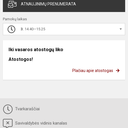
ATNAUJINIMŲ PRENUMERATA
Pamokų laikas
3.
14.40—15.25
Iki vasaros atostogų liko
Atostogos!
Plačiau apie atostogas
Tvarkaraščiai
Savivaldybės vidinis kanalas