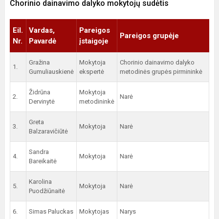
Chorinio dainavimo dalyko mokytojų sudėtis
Eil.
Vardas,
Pareigos
Pareigos grupėje
Nr.
Pavardė
įstaigoje
Gražina
Mokytoja
Chorinio dainavimo dalyko
1.
Gumuliauskienė
ekspertė
metodinės grupės pirmininkė
Židrūna
Mokytoja
2.
Narė
Dervinytė
metodininkė
Greta
3.
Mokytoja
Narė
Balzaravičiūtė
Sandra
4.
Mokytoja
Narė
Bareikaitė
Karolina
5.
Mokytoja
Narė
Puodžiūnaitė
6.
Simas Paluckas
Mokytojas
Narys