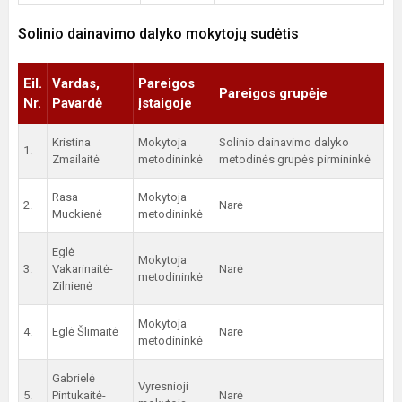
Solinio dainavimo dalyko mokytojų sudėtis
Eil.
Vardas,
Pareigos
Pareigos grupėje
Nr.
Pavardė
įstaigoje
Kristina
Mokytoja
Solinio dainavimo dalyko
1.
Zmailaitė
metodininkė
metodinės grupės pirmininkė
Rasa
Mokytoja
2.
Narė
Muckienė
metodininkė
Eglė
Mokytoja
3.
Vakarinaitė-
Narė
metodininkė
Zilnienė
Mokytoja
4.
Eglė Šlimaitė
Narė
metodininkė
Gabrielė
Vyresnioji
5.
Pintukaitė-
Narė