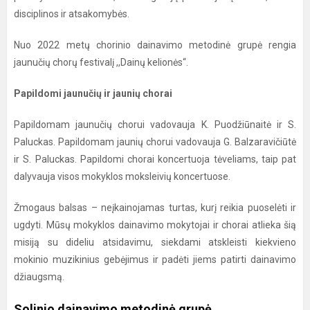
disciplinos ir atsakomybės.
Nuo 2022 metų chorinio dainavimo metodinė grupė rengia
jaunučių chorų festivalį ,,Dainų kelionės“.
Papildomi jaunučių ir jaunių chorai
Papildomam jaunučių chorui vadovauja K. Puodžiūnaitė ir S.
Paluckas. Papildomam jaunių chorui vadovauja G. Balzaravičiūtė
ir S. Paluckas. Papildomi chorai koncertuoja tėveliams, taip pat
dalyvauja visos mokyklos moksleivių koncertuose.
Žmogaus balsas – neįkainojamas turtas, kurį reikia puoselėti ir
ugdyti. Mūsų mokyklos dainavimo mokytojai ir chorai atlieka šią
misiją su dideliu atsidavimu, siekdami atskleisti kiekvieno
mokinio muzikinius gebėjimus ir padėti jiems patirti dainavimo
džiaugsmą.
Solinio dainavimo metodinė grupė