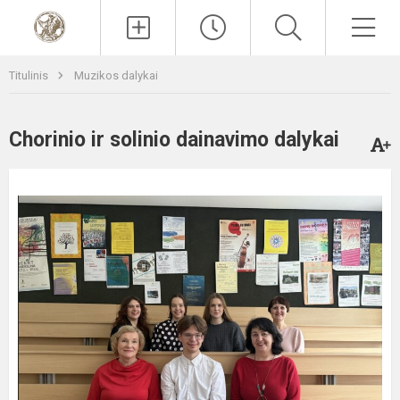
Paieška
Men
Titulinis
Muzikos dalykai
Chorinio ir solinio dainavimo dalykai