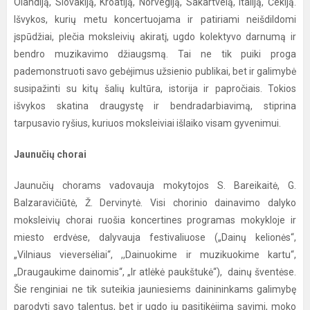
Olandiją, Slovakiją, Kroatiją, Norvegiją, Sakartvelą, Italiją, Čekiją.
Išvykos, kurių metu koncertuojama ir patiriami neišdildomi
įspūdžiai, plečia moksleivių akiratį, ugdo kolektyvo darnumą ir
bendro muzikavimo džiaugsmą. Tai ne tik puiki proga
pademonstruoti savo gebėjimus užsienio publikai, bet ir galimybė
susipažinti su kitų šalių kultūra, istorija ir papročiais. Tokios
išvykos skatina draugystę ir bendradarbiavimą, stiprina
tarpusavio ryšius, kuriuos moksleiviai išlaiko visam gyvenimui.
Jaunučių chorai
Jaunučių chorams vadovauja mokytojos S. Bareikaitė, G.
Balzaravičiūtė, Ž. Dervinytė. Visi chorinio dainavimo dalyko
moksleivių chorai ruošia koncertines programas mokykloje ir
miesto erdvėse, dalyvauja festivaliuose („Dainų kelionės“,
„Vilniaus vieversėliai“, ,,Dainuokime ir muzikuokime kartu“,
„Draugaukime dainomis“, „Ir atlėkė paukštukė“), dainų šventėse.
Šie renginiai ne tik suteikia jauniesiems dainininkams galimybę
parodyti savo talentus, bet ir ugdo jų pasitikėjimą savimi, moko