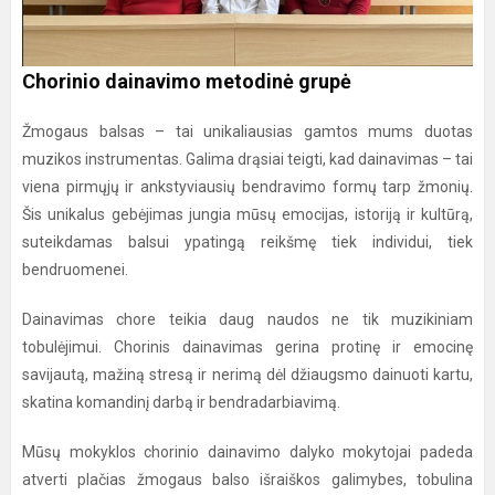
Chorinio dainavimo metodinė grupė
Žmogaus balsas – tai unikaliausias gamtos mums duotas
muzikos instrumentas. Galima drąsiai teigti, kad dainavimas – tai
viena pirmųjų ir ankstyviausių bendravimo formų tarp žmonių.
Šis unikalus gebėjimas jungia mūsų emocijas, istoriją ir kultūrą,
suteikdamas balsui ypatingą reikšmę tiek individui, tiek
bendruomenei.
Dainavimas chore teikia daug naudos ne tik muzikiniam
tobulėjimui. Chorinis dainavimas gerina protinę ir emocinę
savijautą, mažiną stresą ir nerimą dėl džiaugsmo dainuoti kartu,
skatina komandinį darbą ir bendradarbiavimą.
Mūsų mokyklos chorinio dainavimo dalyko mokytojai padeda
atverti plačias žmogaus balso išraiškos galimybes, tobulina