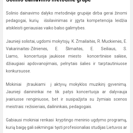
Solinio dainavimo dalyko metodinėje grupėje dirba gerai žinomi
pedagogai, kurių išsilavinimas ir įgyta kompetencija leidžia
atskleisti geriausias vaiko balso galimybes.
Jaunieji solistai, ugdomi mokytojų K. Zmailaitės, R. Muckienės, E.
Vakarinaitės-Zilnienės, E. Šlimaitės, E. Seiliaus, S.
Liamo, koncertuoja jaukiose miesto koncertinėse salėse,
džiaugiasi apdovanojimais, pelnytais šalies ir tarptautiniuose
konkursuose.
Mokiniai įtraukiami į aktyvų mokyklos muzikinį gyvenimą.
Jaunieji dainininkai ne tik patys koncertuoja ar dalyvauja
įvairiuose renginiuose, bet ir susipažįsta su žymiais scenos
meistrais: režisieriais, dailininkais, pedagogais.
Gabiausi mokiniai renkasi kryptingo meninio ugdymo programą,
kurią baigę gali sėkmingai tęsti profesionalias studijas Lietuvos ar