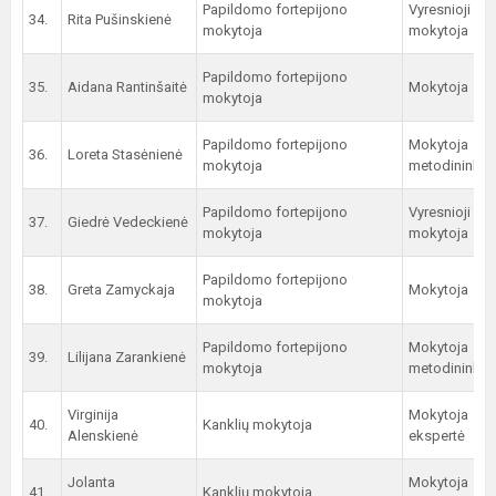
Papildomo fortepijono
Vyresnioji
34.
Rita Pušinskienė
mokytoja
mokytoja
Papildomo fortepijono
35.
Aidana Rantinšaitė
Mokytoja
mokytoja
Papildomo fortepijono
Mokytoja
36.
Loreta Stasėnienė
mokytoja
metodininkė
Papildomo fortepijono
Vyresnioji
37.
Giedrė Vedeckienė
mokytoja
mokytoja
Papildomo fortepijono
38.
Greta Zamyckaja
Mokytoja
mokytoja
Papildomo fortepijono
Mokytoja
39.
Lilijana Zarankienė
mokytoja
metodininkė
Virginija
Mokytoja
40.
Kanklių mokytoja
Alenskienė
ekspertė
Jolanta
Mokytoja
41.
Kanklių mokytoja