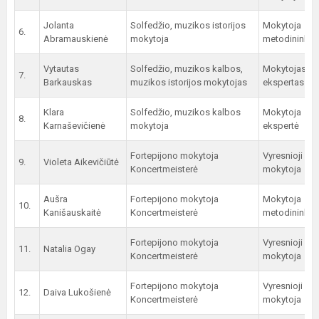
Jolanta
Solfedžio, muzikos istorijos
Mokytoja
6.
Abramauskienė
mokytoja
metodininkė
Vytautas
Solfedžio, muzikos kalbos,
Mokytojas
7.
Barkauskas
muzikos istorijos mokytojas
ekspertas
Klara
Solfedžio, muzikos kalbos
Mokytoja
8.
Karnaševičienė
mokytoja
ekspertė
Fortepijono mokytoja
Vyresnioji
9.
Violeta Aikevičiūtė
Koncertmeisterė
mokytoja
Aušra
Fortepijono mokytoja
Mokytoja
10.
Kanišauskaitė
Koncertmeisterė
metodininkė
Fortepijono mokytoja
Vyresnioji
11.
Natalia Ogay
Koncertmeisterė
mokytoja
Fortepijono mokytoja
Vyresnioji
12.
Daiva Lukošienė
Koncertmeisterė
mokytoja