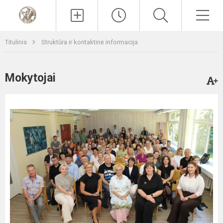
Paieška
Men
Titulinis
Struktūra ir kontaktinė informacija
Mokytojai