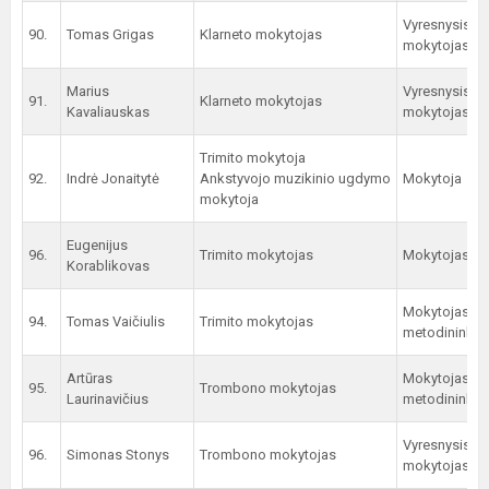
Vyresnysis
90.
Tomas Grigas
Klarneto mokytojas
mokytojas
Marius
Vyresnysis
91.
Klarneto mokytojas
Kavaliauskas
mokytojas
Trimito mokytoja
92.
Indrė Jonaitytė
Ankstyvojo muzikinio ugdymo
Mokytoja
mokytoja
Eugenijus
96.
Trimito mokytojas
Mokytojas
Korablikovas
Mokytojas
94.
Tomas Vaičiulis
Trimito mokytojas
metodininkas
Artūras
Mokytojas
95.
Trombono mokytojas
Laurinavičius
metodininkas
Vyresnysis
96.
Simonas Stonys
Trombono mokytojas
mokytojas