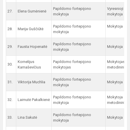
Papildomo fortepijono
Vyresnioji
27.
Elena Gumėnienė
mokytoja
mokytoja
Papildomo fortepijono
Mokytoja
28.
Marija Guščiūtė
mokytoja
Papildomo fortepijono
29.
Fausta Hopenaitė
Mokytoja
mokytoja
Kornelijus
Papildomo fortepijono
Mokytojas
30.
Karnaševičius
mokytojas
metodininkas
Papildomo fortepijono
31.
Viktorija Muchlia
Mokytoja
mokytoja
Papildomo fortepijono
Mokytoja
32.
Laimutė Pakalkienė
mokytoja
metodininkė
Papildomo fortepijono
33.
Lina Sakutė
Mokytoja
mokytoja