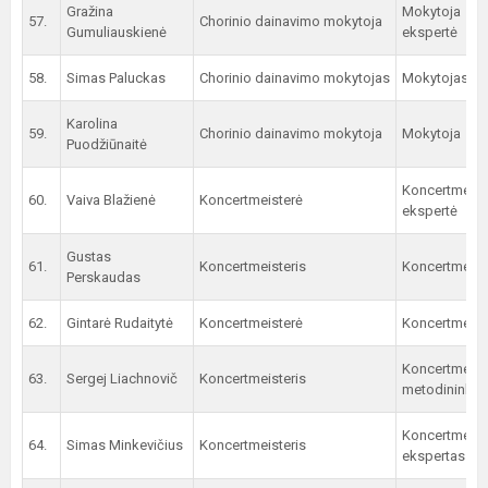
Gražina
Mokytoja
57.
Chorinio dainavimo mokytoja
Gumuliauskienė
ekspertė
58.
Simas Paluckas
Chorinio dainavimo mokytojas
Mokytojas
Karolina
59.
Chorinio dainavimo mokytoja
Mokytoja
Puodžiūnaitė
Koncertmeist
60.
Vaiva Blažienė
Koncertmeisterė
ekspertė
Gustas
61.
Koncertmeisteris
Koncertmeist
Perskaudas
62.
Gintarė Rudaitytė
Koncertmeisterė
Koncertmeist
Koncertmeist
63.
Sergej Liachnovič
Koncertmeisteris
metodininkas
Koncertmeist
64.
Simas Minkevičius
Koncertmeisteris
ekspertas