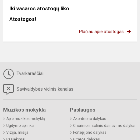
Iki vasaros atostogų liko
Atostogos!
Plačiau apie atostogas
Tvarkaraščiai
Savivaldybės vidinis kanalas
Muzikos mokykla
Paslaugos
Apie muzikos mokyklą
Akordeono dalykas
Ugdymo aplinka
Chorinio ir solinio dainavimo dalykai
Vizija, misija
Fortepijono dalykas
Pasiekimai
Gitaros dalykas