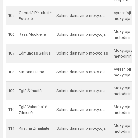
Gabrielė Pintukaitė-
Vyresnioji
105.
Solinio dainavimo mokytoja
Pocienė
mokytoja
Mokytoja
106.
Rasa Muckienė
Solinio dainavimo mokytoja
metodininkė
Mokytojas
107.
Edmundas Seilius
Solinio dainavimo mokytojas
metodininkas
Vyresnioji
108.
Simona Liamo
Solinio dainavimo mokytoja
mokytoja
Mokytoja
109.
Eglė Šlimaitė
Solinio dainavimo mokytoja
metodininkė
Eglė Vakarinaitė-
Mokytoja
110.
Solinio dainavimo mokytoja
Zilnienė
metodininkė
Mokytoja
111.
Kristina Zmailaitė
Solinio dainavimo mokytoja
metodininkė