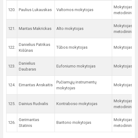
Mokytojas
120.
Paulius Lukauskas
Valtornos mokytojas
metodininkas
Mokytojas
121.
Mantas Makrickas
Alto mokytojas
metodininkas
Danielius Patrikas
122.
Tūbos mokytojas
Mokytojas
Kišūnas
Danielius
123.
Eufoniumo mokytojas
Mokytojas
Daubaras
Pučiamųjų instrumentų
124.
Eimantas Anskaitis
Mokytojas
mokytojas
Mokytojas
125.
Dainius Rudvalis
Kontraboso mokytojas
metodininkas
Gerimantas
Mokytojas
126.
Baritono mokytojas
Statinis
metodininkas