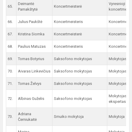
Deimantė
Vyresnioji
65.
Koncertmeisterė
Pamakštytė
koncertmeist
66.
Julius Paukštė
Koncertmeisteris
Koncertmeist
67.
Kristina Siomka
Koncertmeisterė
Koncertmeist
68.
Paulius Matuzas
Koncertmeisteris
Koncertmeist
69.
Tomas Botyrius
Saksofono mokytojas
Mokytojas
70.
Aivaras Linkevičius
Saksofono mokytojas
Mokytojas
71.
Tomas Želvys
Saksofono mokytojas
Mokytojas
Mokytojas
72.
Albinas Guželis
Saksofono mokytojas
ekspertas
Adriana
73.
Smuiko mokytoja
Mokytoja
Černiukaitė
Marina
Mokytoja