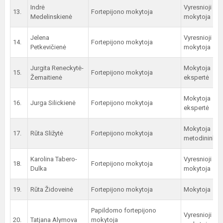
Indrė
Vyresnioji
13.
Fortepijono mokytoja
Medelinskienė
mokytoja
Jelena
Vyresnioji
14.
Fortepijono mokytoja
Petkevičienė
mokytoja
Jurgita Reneckytė-
Mokytoja
15.
Fortepijono mokytoja
Žemaitienė
ekspertė
Mokytoja
16.
Jurga Silickienė
Fortepijono mokytoja
ekspertė
Mokytoja
17.
Rūta Sližytė
Fortepijono mokytoja
metodininkė
Karolina Tabero-
Vyresnioji
18.
Fortepijono mokytoja
Dulka
mokytoja
19.
Rūta Židoveinė
Fortepijono mokytoja
Mokytoja
Papildomo fortepijono
Vyresnioji
20.
Tatjana Alymova
mokytoja