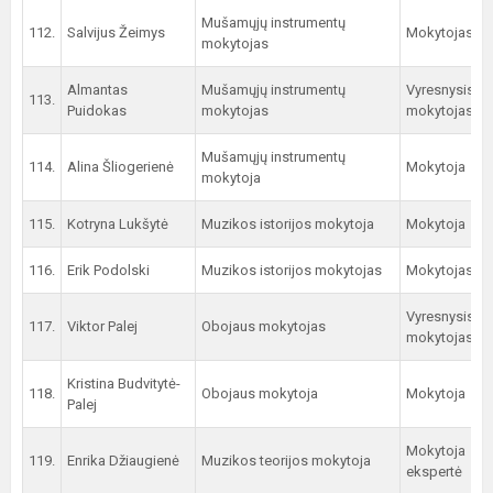
Mušamųjų instrumentų
112.
Salvijus Žeimys
Mokytojas
mokytojas
Almantas
Mušamųjų instrumentų
Vyresnysis
113.
Puidokas
mokytojas
mokytojas
Mušamųjų instrumentų
114.
Alina Šliogerienė
Mokytoja
mokytoja
115.
Kotryna Lukšytė
Muzikos istorijos mokytoja
Mokytoja
116.
Erik Podolski
Muzikos istorijos mokytojas
Mokytojas
Vyresnysis
117.
Viktor Palej
Obojaus mokytojas
mokytojas
Kristina Budvitytė-
118.
Obojaus mokytoja
Mokytoja
Palej
Mokytoja
119.
Enrika Džiaugienė
Muzikos teorijos mokytoja
ekspertė