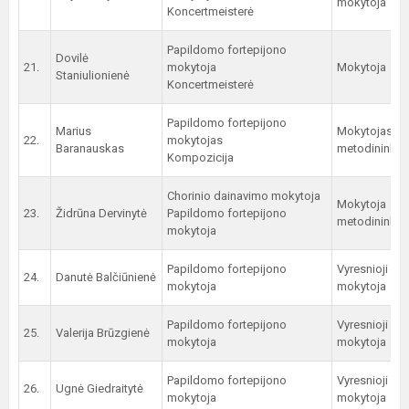
mokytoja
Koncertmeisterė
Papildomo fortepijono
Dovilė
21.
mokytoja
Mokytoja
Staniulionienė
Koncertmeisterė
Papildomo fortepijono
Marius
Mokytojas
22.
mokytojas
Baranauskas
metodininkas
Kompozicija
Chorinio dainavimo mokytoja
Mokytoja
23.
Židrūna Dervinytė
Papildomo fortepijono
metodininkė
mokytoja
Papildomo fortepijono
Vyresnioji
24.
Danutė Balčiūnienė
mokytoja
mokytoja
Papildomo fortepijono
Vyresnioji
25.
Valerija Brūzgienė
mokytoja
mokytoja
Papildomo fortepijono
Vyresnioji
26.
Ugnė Giedraitytė
mokytoja
mokytoja