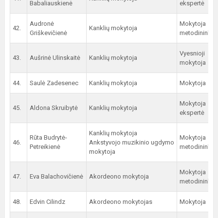
Babaliauskienė
ekspertė
Audronė
Mokytoja
42.
Kanklių mokytoja
Griškevičienė
metodininkė
Vyesnioji
43.
Aušrinė Ulinskaitė
Kanklių mokytoja
mokytoja
44.
Saulė Zadesenec
Kanklių mokytoja
Mokytoja
Mokytoja
45.
Aldona Skruibytė
Kanklių mokytoja
ekspertė
Kanklių mokytoja
Rūta Budrytė-
Mokytoja
46.
Ankstyvojo muzikinio ugdymo
Petreikienė
metodininkė
mokytoja
Mokytoja
47.
Eva Balachovičienė
Akordeono mokytoja
metodininkė
48.
Edvin Cilindz
Akordeono mokytojas
Mokytoja