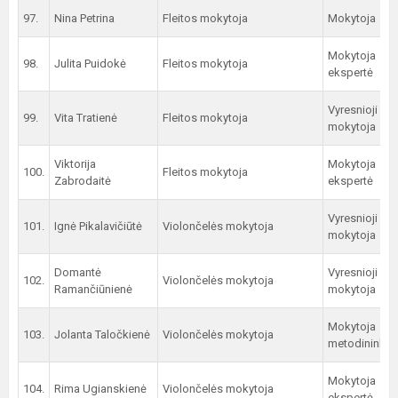
97.
Nina Petrina
Fleitos mokytoja
Mokytoja
Mokytoja
98.
Julita Puidokė
Fleitos mokytoja
ekspertė
Vyresnioji
99.
Vita Tratienė
Fleitos mokytoja
mokytoja
Viktorija
Mokytoja
100.
Fleitos mokytoja
Zabrodaitė
ekspertė
Vyresnioji
101.
Ignė Pikalavičiūtė
Violončelės mokytoja
mokytoja
Domantė
Vyresnioji
102.
Violončelės mokytoja
Ramančiūnienė
mokytoja
Mokytoja
103.
Jolanta Taločkienė
Violončelės mokytoja
metodininkė
Mokytoja
104.
Rima Ugianskienė
Violončelės mokytoja
ekspertė