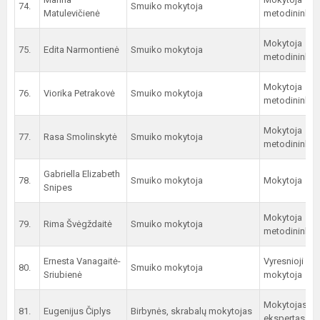
74.
Smuiko mokytoja
Matulevičienė
metodininkė
Mokytoja
75.
Edita Narmontienė
Smuiko mokytoja
metodininkė
Mokytoja
76.
Viorika Petrakovė
Smuiko mokytoja
metodininkė
Mokytoja
77.
Rasa Smolinskytė
Smuiko mokytoja
metodininkė
Gabriella Elizabeth
78.
Smuiko mokytoja
Mokytoja
Snipes
Mokytoja
79.
Rima Švėgždaitė
Smuiko mokytoja
metodininkė
Ernesta Vanagaitė-
Vyresnioji
80.
Smuiko mokytoja
Sriubienė
mokytoja
Mokytojas
81.
Eugenijus Čiplys
Birbynės, skrabalų mokytojas
ekspertas