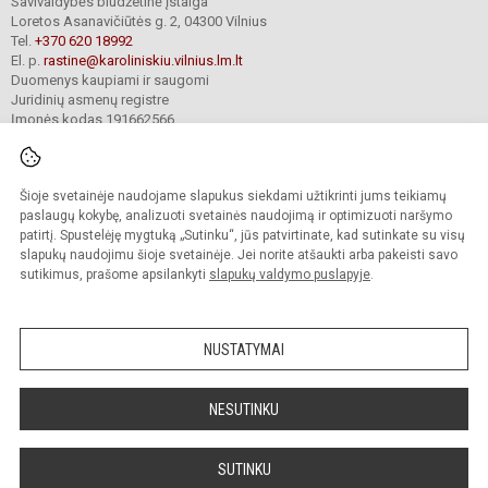
Savivaldybės biudžetinė įstaiga
Loretos Asanavičiūtės g. 2, 04300 Vilnius
Tel.
+370 620 18992
El. p.
rastine@karoliniskiu.vilnius.lm.lt
Duomenys kaupiami ir saugomi
Juridinių asmenų registre
Įmonės kodas 191662566
Šioje svetainėje naudojame slapukus siekdami užtikrinti jums teikiamų
© 2025. Vilniaus Karoliniškių muzikos mokykla. Visos teisės saugomos.
Kopijuoti turinį be raštiško įstaigos administracijos sutikimo griežtai draudžiama.
paslaugų kokybę, analizuoti svetainės naudojimą ir optimizuoti naršymo
patirtį. Spustelėję mygtuką „Sutinku“, jūs patvirtinate, kad sutinkate su visų
Versija neįgaliesiems
Slapukų valdymas
slapukų naudojimu šioje svetainėje. Jei norite atšaukti arba pakeisti savo
sutikimus, prašome apsilankyti
slapukų valdymo puslapyje
.
Sumanus būdas atnaujinti
mokyklos interneto
svetainę
NUSTATYMAI
NESUTINKU
SUTINKU