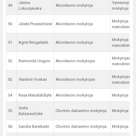
Janina
Vyresnioji
49.
Akordeono mokytoja
Lokucijevska
mokytoja
Mokytoja
50.
Jūratė Prusevičienė
Akordeono mokytoja
metodininkė
Mokytoja
51.
Agnė Rimgailaitė
Akordeono mokytoja
metodininkė
Mokytojas
52.
Raimonds Ungurs
Akordeono mokytojas
metodininkas
Mokytojas
53.
Vladimir Voskan
Akordeono mokytojas
metodininkas
54.
Rasa Matuliūkštytė
Akordeono mokytoja
Mokytoja
Greta
55.
Chorinio dainavimo mokytoja
Mokytoja
Balzaravičiūtė
56.
Sandra Bareikaitė
Chorinio dainavimo mokytoja
Mokytoja