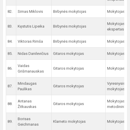
82.
Simas Miklovis
Birbynės mokytojas
Mokytojas
Mokytojas
83.
Kęstutis Lipeika
Birbynės mokytojas
ekspertas
84.
Viktoras Rimša
Birbynės mokytojas
Mokytojas
85.
Nidas Danilevičius
Gitaros mokytojas
Mokytojas
Vaidas
86.
Gitaros mokytojas
Mokytojas
Grišmanauskas
Mindaugas
Vyresnysis
87.
Gitaros mokytojas
Paulikas
mokytojas
Antanas
Mokytojas
88.
Gitaros mokytojas
Žitkauskas
metodininkas
Borisas
89.
Klarneto mokytojas
Mokytojas
Geichmanas