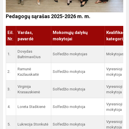
Pedagogų sąrašas 2025-2026 m. m.
Eil.
Vardas,
Mokomųjų dalykų
Kvalifikaci
Nr.
pavardė
mokytojai
kategorija
Dovydas
1.
Solfedžio mokytojas
Mokytojas
Baltrimavičius
Ramunė
Vyresnioji
2.
Solfedžio mokytoja
Kazlauskaitė
mokytoja
Virginija
Vyresnioji
3.
Solfedžio mokytoja
Krasauskienė
mokytoja
Vyresnioji
4.
Loreta Staškienė
Solfedžio mokytoja
mokytoja
Vyresnioji
5.
Lukrecija Stonkutė
Solfedžio mokytoja
mokytoja