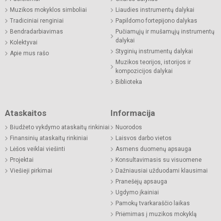
Muzikos mokyklos simboliai
Liaudies instrumentų dalykai
Tradiciniai renginiai
Papildomo fortepijono dalykas
Bendradarbiavimas
Pučiamųjų ir mušamųjų instrumentų
dalykai
Kolektyvai
Styginių instrumentų dalykai
Apie mus rašo
Muzikos teorijos, istorijos ir
kompozicijos dalykai
Biblioteka
Ataskaitos
Informacija
Biudžeto vykdymo ataskaitų rinkiniai
Nuorodos
Finansinių ataskaitų rinkiniai
Laisvos darbo vietos
Lėšos veiklai viešinti
Asmens duomenų apsauga
Projektai
Konsultavimasis su visuomene
Viešieji pirkimai
Dažniausiai užduodami klausimai
Pranešėjų apsauga
Ugdymo įkainiai
Pamokų tvarkaraščio laikas
Priėmimas į muzikos mokyklą