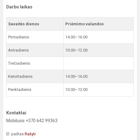
Darbo laikas
Savaitės dienos
Priėmimo valandos
Pirmadienis
14.00–16.00
Antradienis
10.00–12.00
Trečiadienis
Ketvirtadienis
14.00–16.00
Penktadienis
10.00–12.00
Kontaktai
Mobilusis +370 642 99363
El. paštas
Rašyti