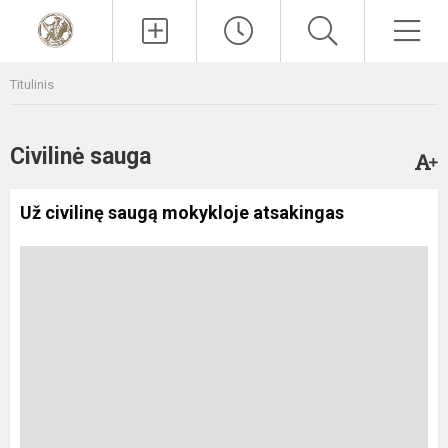
Paieška
Men
Titulinis
Civilinė sauga
Už civilinę saugą mokykloje atsakingas