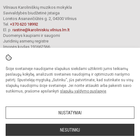
Vilniaus Karoliniškių muzikos mokykla
Savivaldybės biudžetinė įstaiga
Loretos Asanavičiūtės g. 2, 04300 Vilnius
Tel.
+370 620 18992
El. p.
rastine@karoliniskiu.vilnius.lm.lt
Duomenys kaupiami ir saugomi
Juridinių asmenų registre
Įmonės kodas 191662566
Šioje svetainėje naudojame slapukus siekdami užtikrinti jums teikiamų
© 2025. Vilniaus Karoliniškių muzikos mokykla. Visos teisės saugomos.
Kopijuoti turinį be raštiško įstaigos administracijos sutikimo griežtai draudžiama.
paslaugų kokybę, analizuoti svetainės naudojimą ir optimizuoti naršymo
patirtį. Spustelėję mygtuką „Sutinku“, jūs patvirtinate, kad sutinkate su visų
Versija neįgaliesiems
Slapukų valdymas
slapukų naudojimu šioje svetainėje. Jei norite atšaukti arba pakeisti savo
sutikimus, prašome apsilankyti
slapukų valdymo puslapyje
.
Sumanus būdas atnaujinti
mokyklos interneto
svetainę
NUSTATYMAI
NESUTINKU