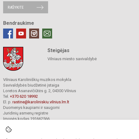
RAŠYKITE
Bendraukime
Steigėjas
Vilniaus miesto savivaldybė
Vilniaus Karoliniškių muzikos mokykla
Savivaldybės biudžetinė įstaiga
Loretos Asanavičiūtės g. 2, 04300 Vilnius
Tel.
+370 620 18992
El. p.
rastine@karoliniskiu.vilnius.lm.lt
Duomenys kaupiami ir saugomi
Juridinių asmenų registre
Įmonės kodas 191662566