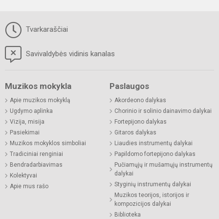
Tvarkaraščiai
Savivaldybės vidinis kanalas
Muzikos mokykla
Paslaugos
Apie muzikos mokyklą
Akordeono dalykas
Ugdymo aplinka
Chorinio ir solinio dainavimo dalykai
Vizija, misija
Fortepijono dalykas
Pasiekimai
Gitaros dalykas
Muzikos mokyklos simboliai
Liaudies instrumentų dalykai
Tradiciniai renginiai
Papildomo fortepijono dalykas
Bendradarbiavimas
Pučiamųjų ir mušamųjų instrumentų
dalykai
Kolektyvai
Styginių instrumentų dalykai
Apie mus rašo
Muzikos teorijos, istorijos ir
kompozicijos dalykai
Biblioteka