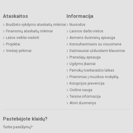
Ataskaitos
Informacija
Biudžeto vykdymo ataskaitų rinkiniai
Nuorodos
Finansinių ataskaitų rinkiniai
Laisvos darbo vietos
Lėšos veiklai viešinti
Asmens duomenų apsauga
Projektai
Konsultavimasis su visuomene
Viešieji pirkimai
Dažniausiai užduodami klausimai
Pranešėjų apsauga
Ugdymo įkainiai
Pamokų tvarkaraščio laikas
Priėmimas į muzikos mokyklą
Korupcijos prevencija
Civilinė sauga
Teisinė informacija
Atviri duomenys
Pastebėjote klaidų?
Turite pasiūlymų?