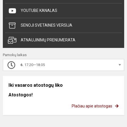
YOUTUBE KANALAS
SENOJI SVETAINĖS VERSIJA
ATNAUJINIMŲ PRENUMERATA
Pamokų laikas
6.
17.20—18.05
Iki vasaros atostogų liko
Atostogos!
Plačiau apie atostogas